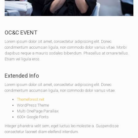
OC&C EVENT
Lorem ipsum dolor sit amet, consectetur adipiscing elit. Donec
condimentum accumsan ligula, non commodo dolor varius vitae. Morbi
dapibus neque a mauris sodales bibendum. Phasellus at ornare tellus.
Etiam vel ligula eros.
Extended Info
Lorem ipsum dolor sit amet, consectetur adipiscing elit. Donec
condimentum accumsan ligula, non commodo dolor varius vitae.
Themeforest.net
WordPress Theme
Multi OnePage Parallax
600+ Google Fonts
Integer pharetra velit sem, eget luctus leo molestie a. Suspendisse
consectetur laoreet diam eleifend interdum.