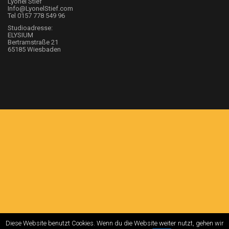
Lyonel Stief
Info@LyonelStief.com
Tel 0157 778 549 96
Studioadresse:
ELYSIUM
Bertramstraße 21
65185 Wiesbaden
Diese Website benutzt Cookies. Wenn du die Website weiter nutzt, gehen wir